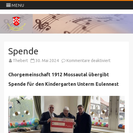
MENU
Chorgemeinschaft
Skip
Mossautal
to
content
Spende
für
Thebert
30. Mai 2024
Kommentare deaktiviert
Spende
Chorgemeinschaft 1912 Mossautal übergibt
Spende für den Kindergarten Unterm Eulennest