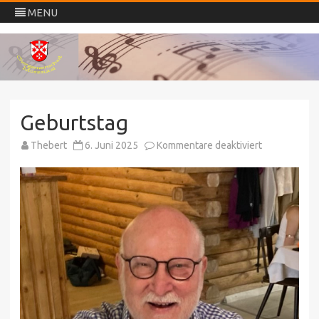
MENU
Chorgemeinschaft
Skip
Mossautal
to
content
Geburtstag
für
Thebert
6. Juni 2025
Kommentare deaktiviert
Geburtstag